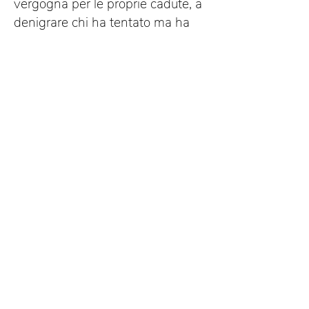
vergogna per le proprie cadute, a
denigrare chi ha tentato ma ha
fallito. E con il libro e la mia Scuola
di Fallimento l’obiettivo è proprio
questo: educare alla libertà: di
dubitare, di sbagliare, di cambiare
strada, di affermare se stessi al di
là della paura.La libertà obbliga
ciascuno di noi ad ascoltare se
stesso e a prendere decisioni
anche dolorose in nome della
propria felicità.
Abbiamo bisogno di educare le
nuove generazioni alla libertà di
scelta e di pensiero, perché è la
sola via per il successo, il
benessere e la felicità.