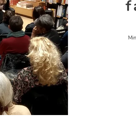
f
Min